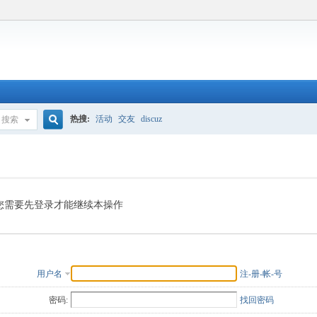
热搜:
活动
交友
discuz
搜索
搜
索
您需要先登录才能继续本操作
用户名
注-册-帐-号
密码:
找回密码