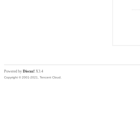
Powered by
Discuz!
X3.4
Copyright © 2001-2021, Tencent Cloud.