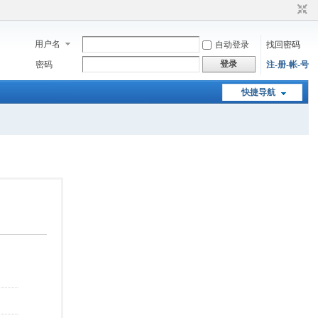
用户名
自动登录
找回密码
登录
密码
注-册-帐-号
快捷导航