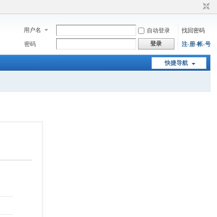
用户名
自动登录
找回密码
登录
密码
注-册-帐-号
快捷导航