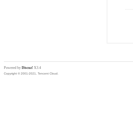
Powered by
Discuz!
X3.4
Copyright © 2001-2021, Tencent Cloud.