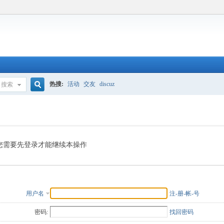
热搜:
活动
交友
discuz
搜索
搜
索
您需要先登录才能继续本操作
用户名
注-册-帐-号
密码:
找回密码