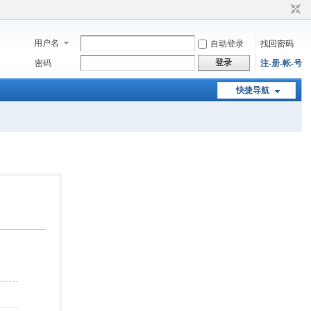
用户名
自动登录
找回密码
登录
密码
注-册-帐-号
快捷导航