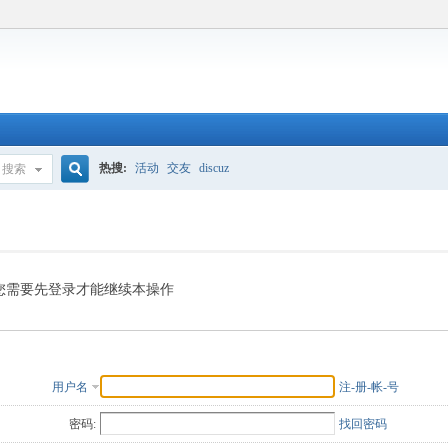
热搜:
活动
交友
discuz
搜索
搜
索
您需要先登录才能继续本操作
用户名
注-册-帐-号
密码:
找回密码