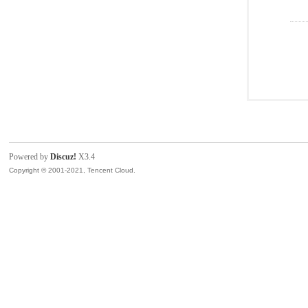
Powered by
Discuz!
X3.4
Copyright © 2001-2021, Tencent Cloud.