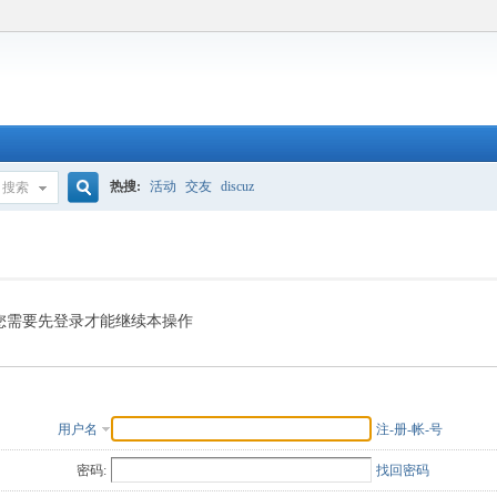
热搜:
活动
交友
discuz
搜索
搜
索
您需要先登录才能继续本操作
用户名
注-册-帐-号
密码:
找回密码