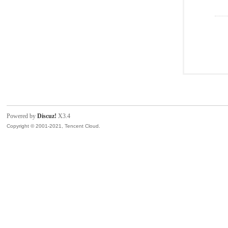
Powered by
Discuz!
X3.4
Copyright © 2001-2021, Tencent Cloud.