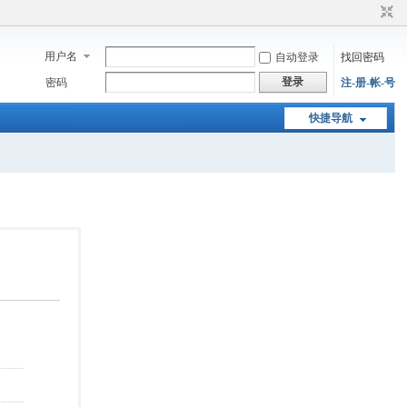
用户名
自动登录
找回密码
登录
密码
注-册-帐-号
快捷导航