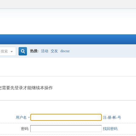
热搜:
活动
交友
discuz
搜索
搜
索
您需要先登录才能继续本操作
用户名
注-册-帐-号
密码:
找回密码