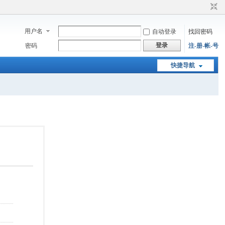
用户名
自动登录
找回密码
登录
密码
注-册-帐-号
快捷导航