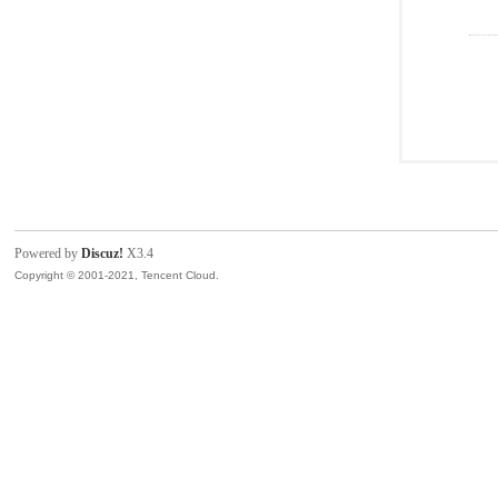
Powered by
Discuz!
X3.4
Copyright © 2001-2021, Tencent Cloud.