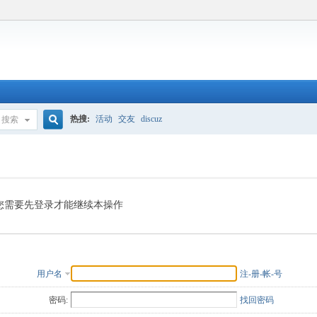
热搜:
活动
交友
discuz
搜索
搜
索
您需要先登录才能继续本操作
用户名
注-册-帐-号
密码:
找回密码