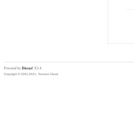
Powered by
Discuz!
X3.4
Copyright © 2001-2021, Tencent Cloud.