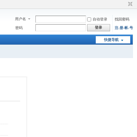
用户名
自动登录
找回密码
登录
密码
注-册-帐-号
快捷导航