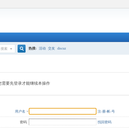
热搜:
活动
交友
discuz
搜索
搜
索
您需要先登录才能继续本操作
用户名
注-册-帐-号
密码:
找回密码