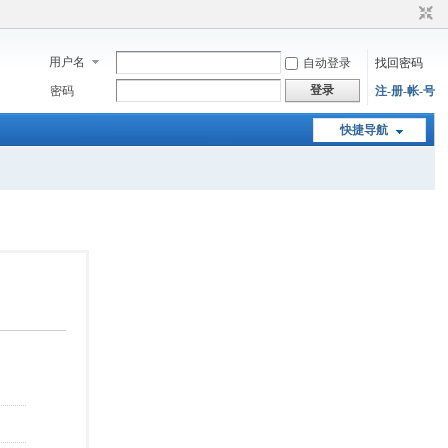
用户名
自动登录
找回密码
登录
密码
注-册-帐-号
快捷导航