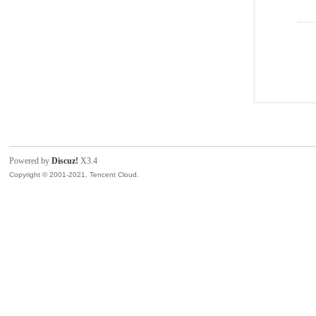
Powered by
Discuz!
X3.4
Copyright © 2001-2021, Tencent Cloud.