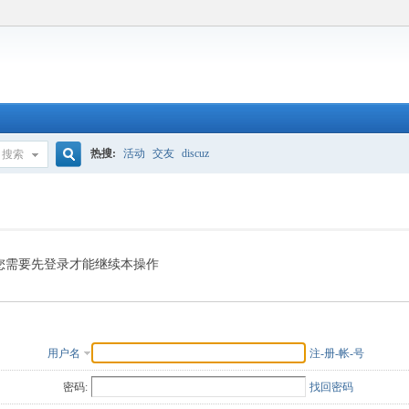
热搜:
活动
交友
discuz
搜索
搜
索
您需要先登录才能继续本操作
用户名
注-册-帐-号
密码:
找回密码