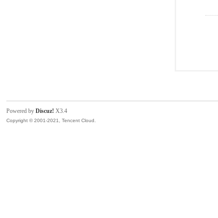
Powered by
Discuz!
X3.4
Copyright © 2001-2021, Tencent Cloud.