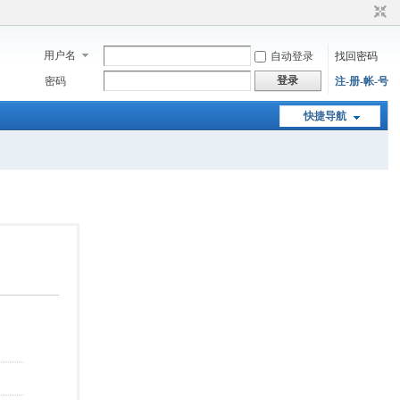
用户名
自动登录
找回密码
登录
密码
注-册-帐-号
快捷导航