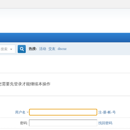
热搜:
活动
交友
discuz
搜索
搜
索
您需要先登录才能继续本操作
用户名
注-册-帐-号
密码:
找回密码