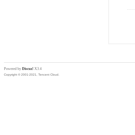
Powered by
Discuz!
X3.4
Copyright © 2001-2021, Tencent Cloud.