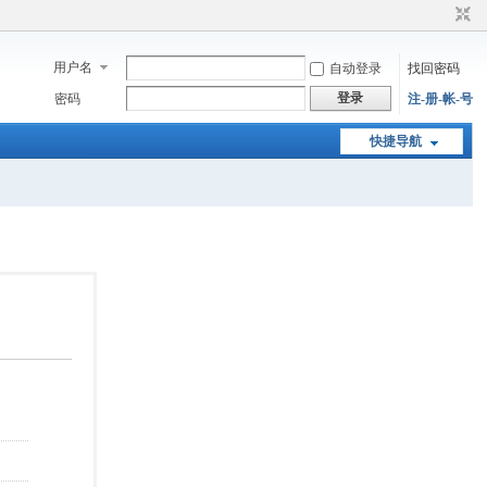
用户名
自动登录
找回密码
登录
密码
注-册-帐-号
快捷导航