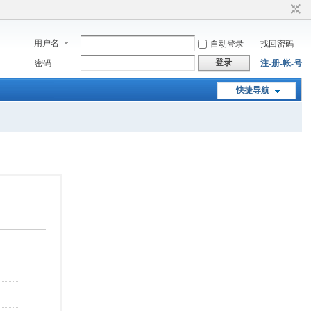
用户名
自动登录
找回密码
登录
密码
注-册-帐-号
快捷导航