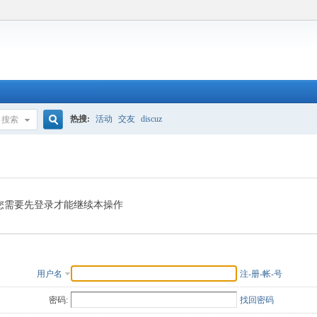
热搜:
活动
交友
discuz
搜索
搜
索
您需要先登录才能继续本操作
用户名
注-册-帐-号
密码:
找回密码