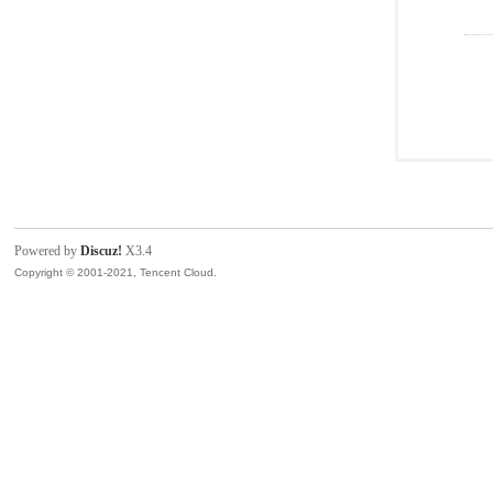
Powered by
Discuz!
X3.4
Copyright © 2001-2021, Tencent Cloud.