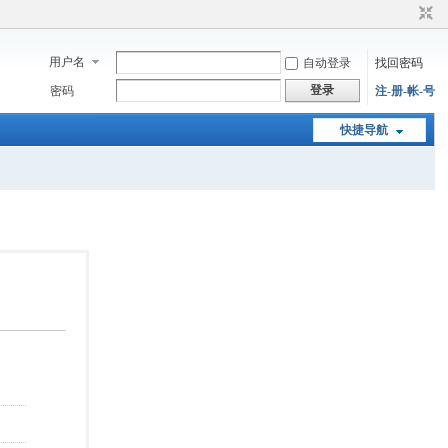
用户名
自动登录
找回密码
登录
密码
注-册-帐-号
快捷导航