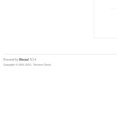
Powered by
Discuz!
X3.4
Copyright © 2001-2021, Tencent Cloud.