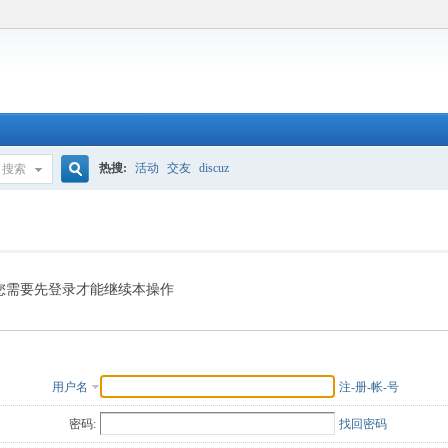
热搜:
活动
交友
discuz
搜索
搜
索
您需要先登录才能继续本操作
用户名
注-册-帐-号
密码:
找回密码