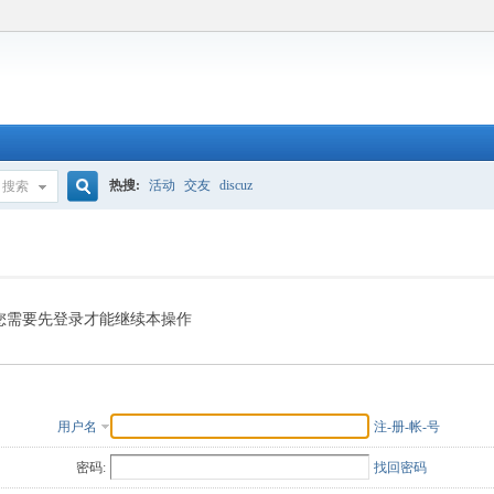
热搜:
活动
交友
discuz
搜索
搜
索
您需要先登录才能继续本操作
用户名
注-册-帐-号
密码:
找回密码