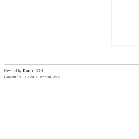
Powered by
Discuz!
X3.4
Copyright © 2001-2021, Tencent Cloud.