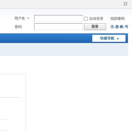
用户名
自动登录
找回密码
登录
密码
注-册-帐-号
快捷导航