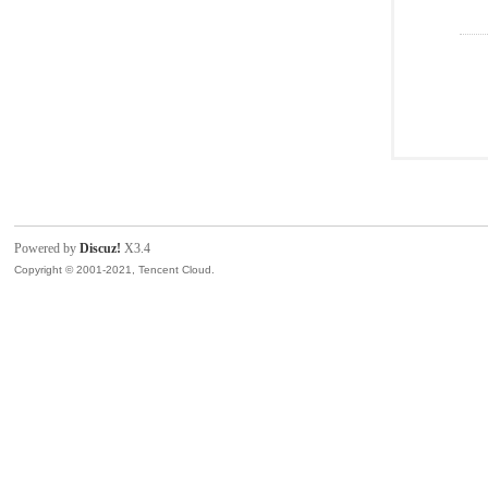
Powered by
Discuz!
X3.4
Copyright © 2001-2021, Tencent Cloud.