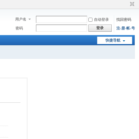
用户名
自动登录
找回密码
登录
密码
注-册-帐-号
快捷导航