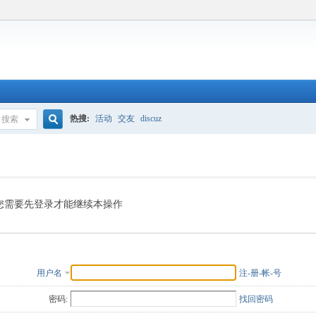
热搜:
活动
交友
discuz
搜索
搜
索
您需要先登录才能继续本操作
用户名
注-册-帐-号
密码:
找回密码