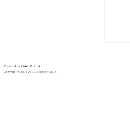
Powered by
Discuz!
X3.4
Copyright © 2001-2021, Tencent Cloud.