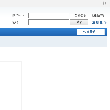
用户名
自动登录
找回密码
登录
密码
注-册-帐-号
快捷导航