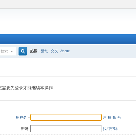
热搜:
活动
交友
discuz
搜索
搜
索
您需要先登录才能继续本操作
用户名
注-册-帐-号
密码:
找回密码