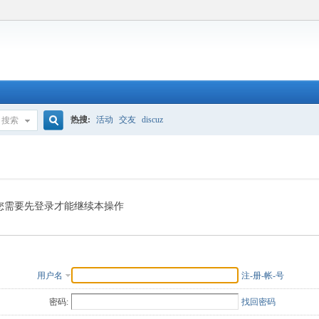
热搜:
活动
交友
discuz
搜索
搜
索
您需要先登录才能继续本操作
用户名
注-册-帐-号
密码:
找回密码