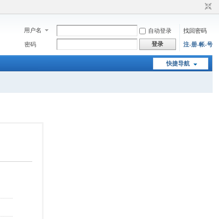
用户名
自动登录
找回密码
登录
密码
注-册-帐-号
快捷导航