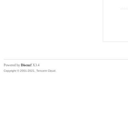
Powered by
Discuz!
X3.4
Copyright © 2001-2021, Tencent Cloud.