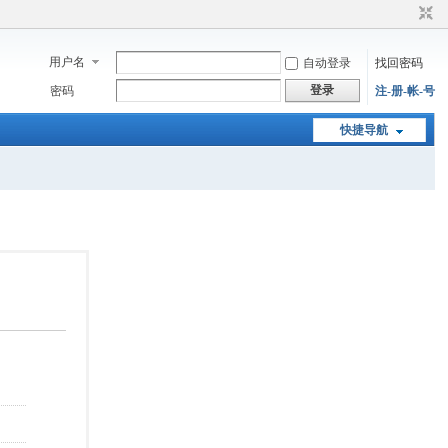
用户名
自动登录
找回密码
登录
密码
注-册-帐-号
快捷导航