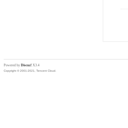
Powered by
Discuz!
X3.4
Copyright © 2001-2021, Tencent Cloud.