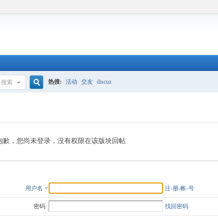
热搜:
活动
交友
discuz
搜索
搜
索
抱歉，您尚未登录，没有权限在该版块回帖
用户名
注-册-帐-号
密码:
找回密码