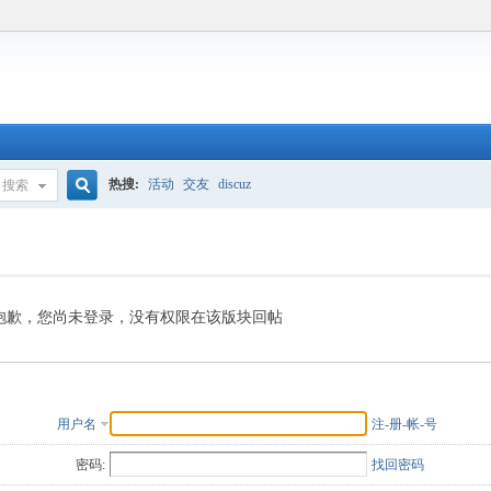
热搜:
活动
交友
discuz
搜索
搜
索
抱歉，您尚未登录，没有权限在该版块回帖
用户名
注-册-帐-号
密码:
找回密码