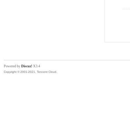
Powered by
Discuz!
X3.4
Copyright © 2001-2021, Tencent Cloud.