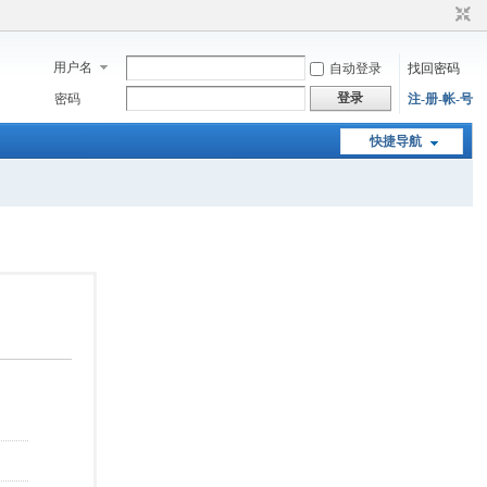
用户名
自动登录
找回密码
登录
密码
注-册-帐-号
快捷导航