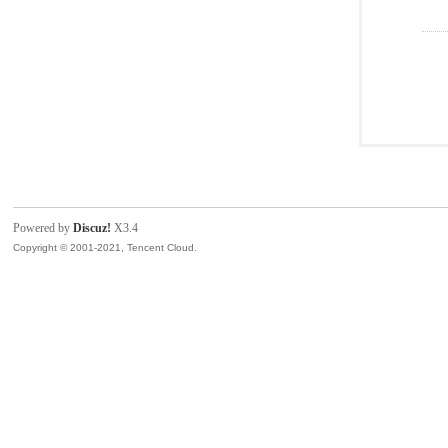
Powered by
Discuz!
X3.4
Copyright © 2001-2021, Tencent Cloud.