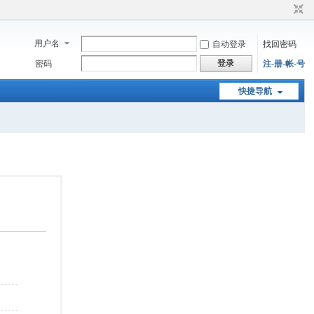
用户名
自动登录
找回密码
登录
密码
注-册-帐-号
快捷导航