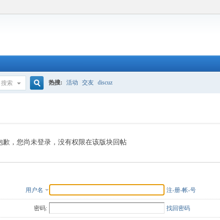
热搜:
活动
交友
discuz
搜索
搜
索
抱歉，您尚未登录，没有权限在该版块回帖
用户名
注-册-帐-号
密码:
找回密码