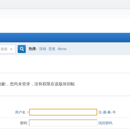
热搜:
活动
交友
discuz
搜索
搜
索
抱歉，您尚未登录，没有权限在该版块回帖
用户名
注-册-帐-号
密码:
找回密码