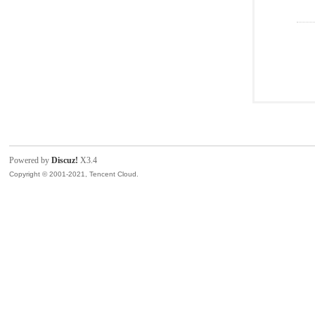
Powered by
Discuz!
X3.4
Copyright © 2001-2021, Tencent Cloud.