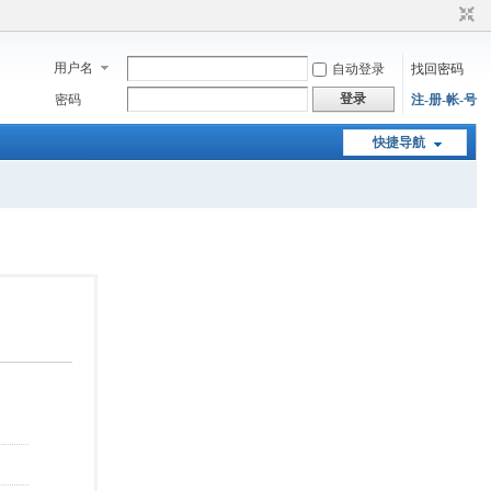
用户名
自动登录
找回密码
登录
密码
注-册-帐-号
快捷导航