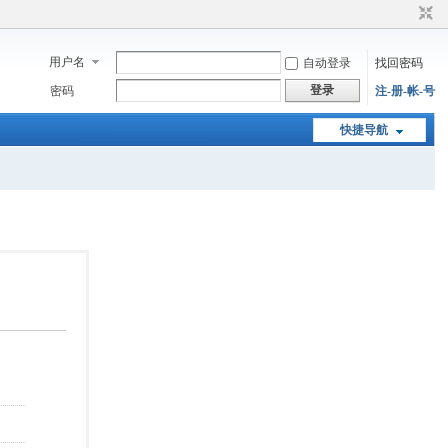
用户名
自动登录
找回密码
登录
密码
注-册-帐-号
快捷导航