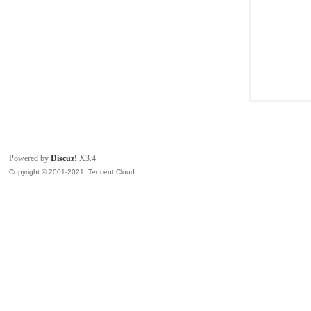
Powered by
Discuz!
X3.4
Copyright © 2001-2021, Tencent Cloud.