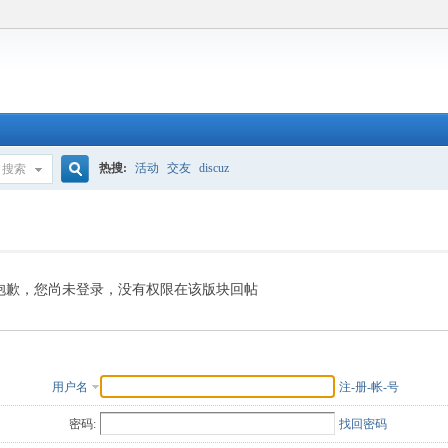
热搜:
活动
交友
discuz
搜索
搜
索
抱歉，您尚未登录，没有权限在该版块回帖
用户名
注-册-帐-号
密码:
找回密码