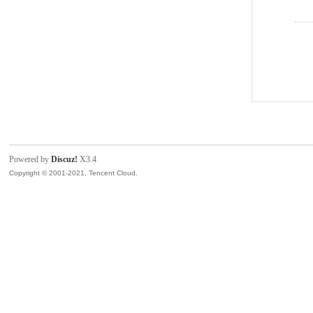
Powered by
Discuz!
X3.4
Copyright © 2001-2021, Tencent Cloud.