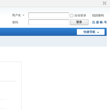
用户名
自动登录
找回密码
登录
密码
注-册-帐-号
快捷导航