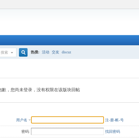
热搜:
活动
交友
discuz
搜索
搜
索
抱歉，您尚未登录，没有权限在该版块回帖
用户名
注-册-帐-号
密码:
找回密码