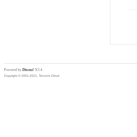
Powered by
Discuz!
X3.4
Copyright © 2001-2021, Tencent Cloud.