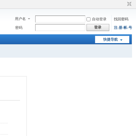
用户名
自动登录
找回密码
登录
密码
注-册-帐-号
快捷导航