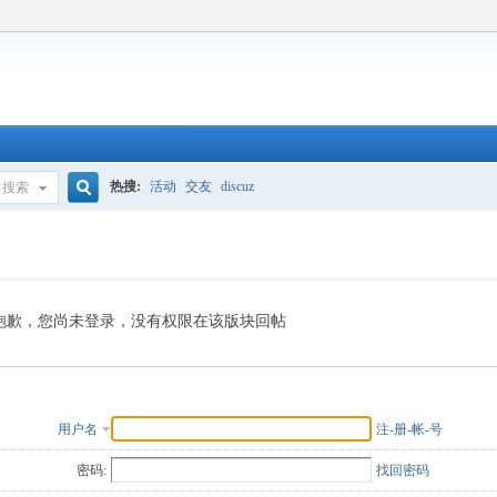
热搜:
活动
交友
discuz
搜索
搜
索
抱歉，您尚未登录，没有权限在该版块回帖
用户名
注-册-帐-号
密码:
找回密码