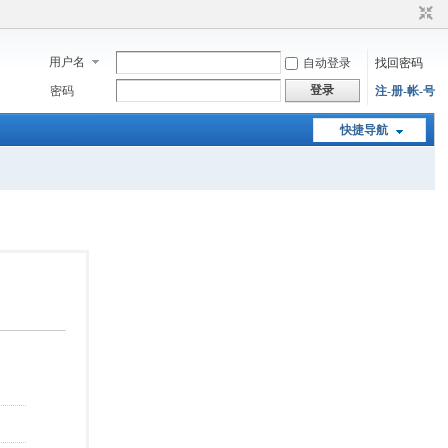
用户名
自动登录
找回密码
登录
密码
注-册-帐-号
快捷导航