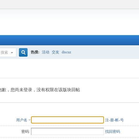
热搜:
活动
交友
discuz
搜索
搜
索
抱歉，您尚未登录，没有权限在该版块回帖
用户名
注-册-帐-号
密码:
找回密码