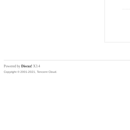
Powered by
Discuz!
X3.4
Copyright © 2001-2021, Tencent Cloud.