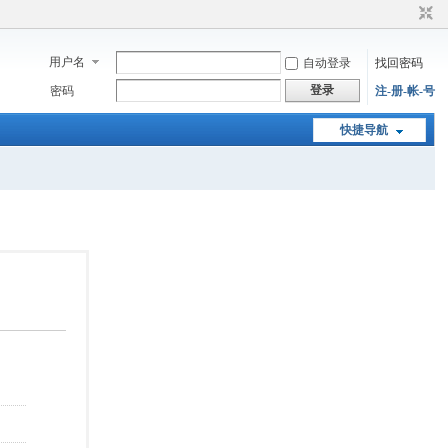
用户名
自动登录
找回密码
登录
密码
注-册-帐-号
快捷导航