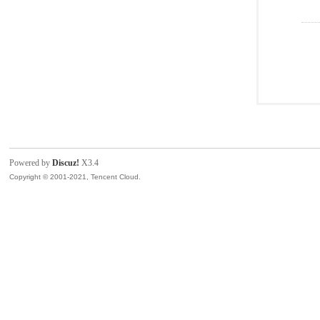
Powered by
Discuz!
X3.4
Copyright © 2001-2021, Tencent Cloud.