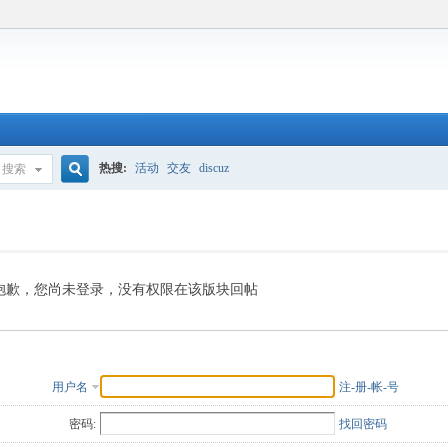
热搜:
活动
交友
discuz
搜索
搜
索
抱歉，您尚未登录，没有权限在该版块回帖
用户名
注-册-帐-号
密码:
找回密码