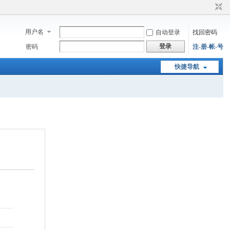
用户名
自动登录
找回密码
登录
密码
注-册-帐-号
快捷导航