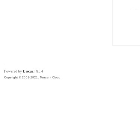
Powered by
Discuz!
X3.4
Copyright © 2001-2021, Tencent Cloud.