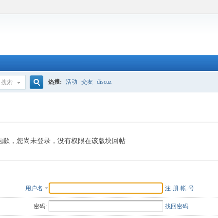
热搜:
活动
交友
discuz
搜索
搜
索
抱歉，您尚未登录，没有权限在该版块回帖
用户名
注-册-帐-号
密码:
找回密码