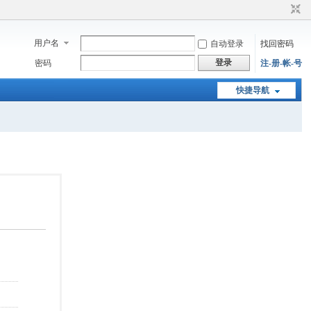
用户名
自动登录
找回密码
登录
密码
注-册-帐-号
快捷导航