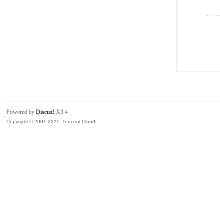
Powered by
Discuz!
X3.4
Copyright © 2001-2021, Tencent Cloud.