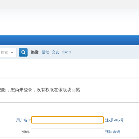
热搜:
活动
交友
discuz
搜索
搜
索
抱歉，您尚未登录，没有权限在该版块回帖
用户名
注-册-帐-号
密码:
找回密码