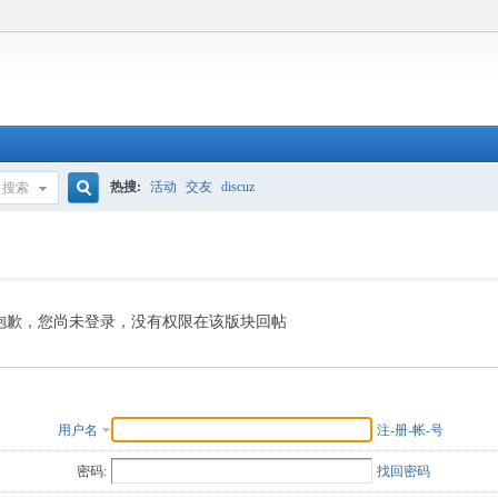
热搜:
活动
交友
discuz
搜索
搜
索
抱歉，您尚未登录，没有权限在该版块回帖
用户名
注-册-帐-号
密码:
找回密码