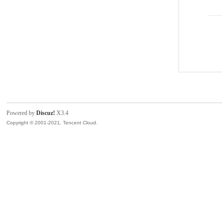
Powered by
Discuz!
X3.4
Copyright © 2001-2021, Tencent Cloud.