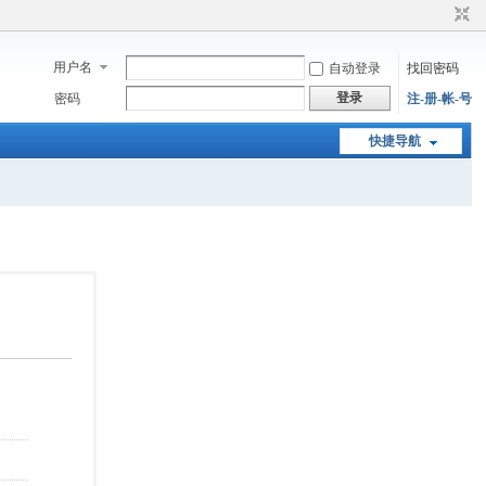
用户名
自动登录
找回密码
登录
密码
注-册-帐-号
快捷导航