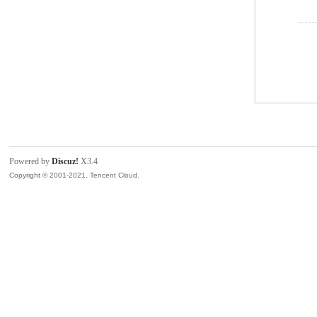
Powered by
Discuz!
X3.4
Copyright © 2001-2021, Tencent Cloud.