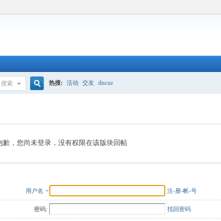
热搜:
活动
交友
discuz
搜索
搜
索
抱歉，您尚未登录，没有权限在该版块回帖
用户名
注-册-帐-号
密码:
找回密码