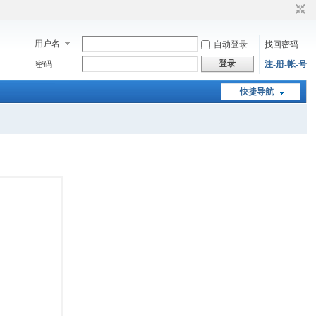
用户名
自动登录
找回密码
登录
密码
注-册-帐-号
快捷导航