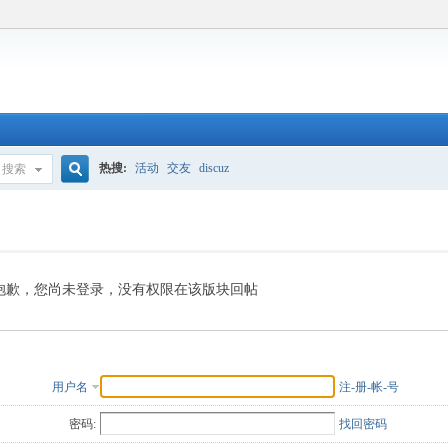
热搜:
活动
交友
discuz
搜索
搜
索
抱歉，您尚未登录，没有权限在该版块回帖
用户名
注-册-帐-号
密码:
找回密码