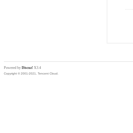
Powered by
Discuz!
X3.4
Copyright © 2001-2021, Tencent Cloud.