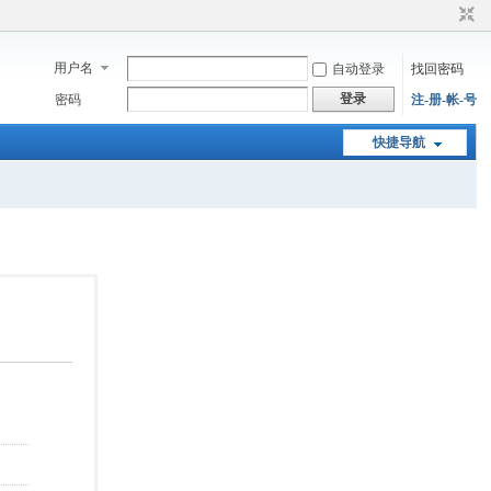
用户名
自动登录
找回密码
登录
密码
注-册-帐-号
快捷导航