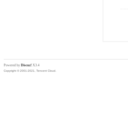
Powered by
Discuz!
X3.4
Copyright © 2001-2021, Tencent Cloud.