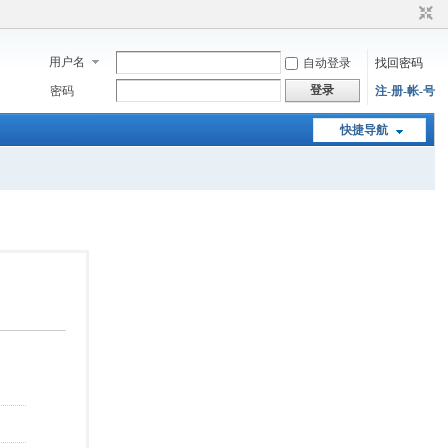
用户名
自动登录
找回密码
登录
密码
注-册-帐-号
快捷导航