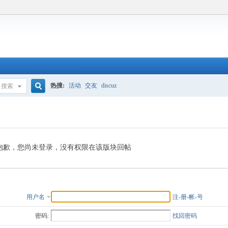
热搜:
活动
交友
discuz
搜索
搜
索
抱歉，您尚未登录，没有权限在该版块回帖
用户名
注-册-帐-号
密码:
找回密码