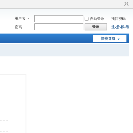
用户名
自动登录
找回密码
登录
密码
注-册-帐-号
快捷导航