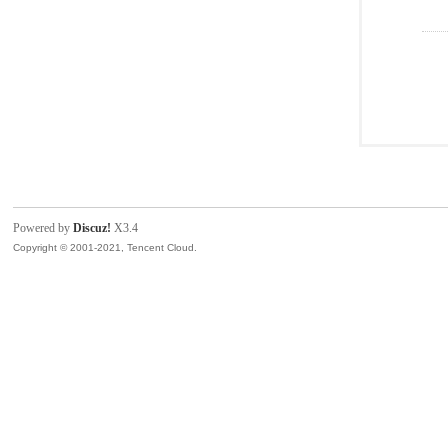
Powered by
Discuz!
X3.4
Copyright © 2001-2021, Tencent Cloud.