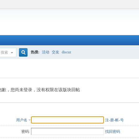
热搜:
活动
交友
discuz
搜索
搜
索
抱歉，您尚未登录，没有权限在该版块回帖
用户名
注-册-帐-号
密码:
找回密码