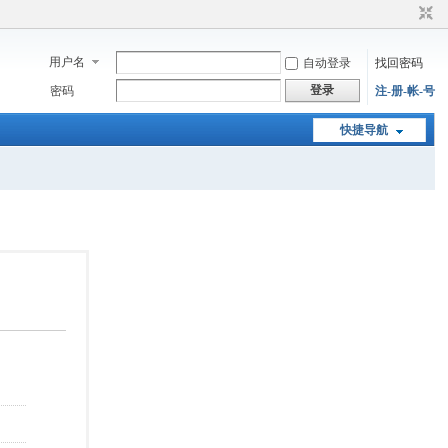
用户名
自动登录
找回密码
登录
密码
注-册-帐-号
快捷导航