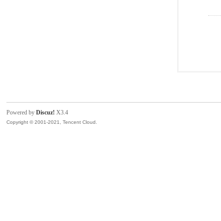
Powered by
Discuz!
X3.4
Copyright © 2001-2021, Tencent Cloud.