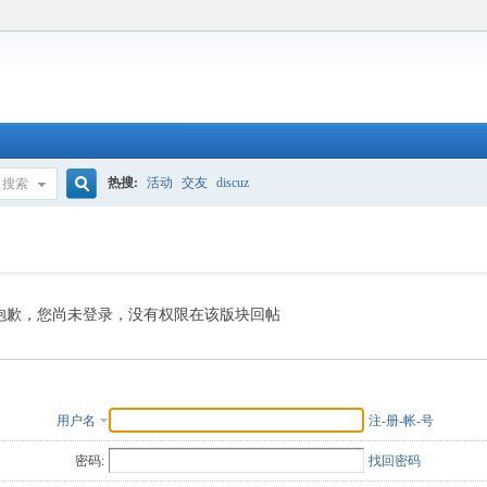
热搜:
活动
交友
discuz
搜索
搜
索
抱歉，您尚未登录，没有权限在该版块回帖
用户名
注-册-帐-号
密码:
找回密码