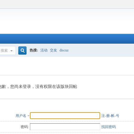
热搜:
活动
交友
discuz
搜索
搜
索
抱歉，您尚未登录，没有权限在该版块回帖
用户名
注-册-帐-号
密码:
找回密码