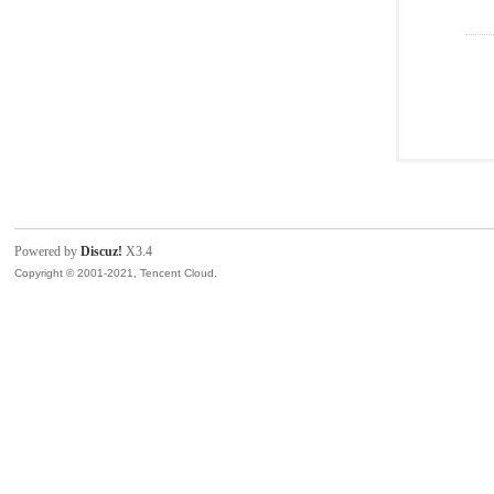
Powered by
Discuz!
X3.4
Copyright © 2001-2021, Tencent Cloud.