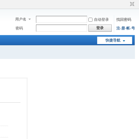
用户名
自动登录
找回密码
登录
密码
注-册-帐-号
快捷导航