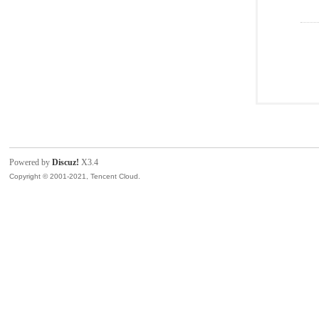
Powered by
Discuz!
X3.4
Copyright © 2001-2021, Tencent Cloud.