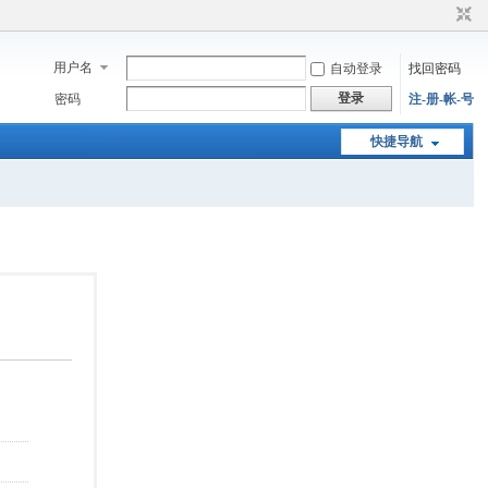
用户名
自动登录
找回密码
登录
密码
注-册-帐-号
快捷导航