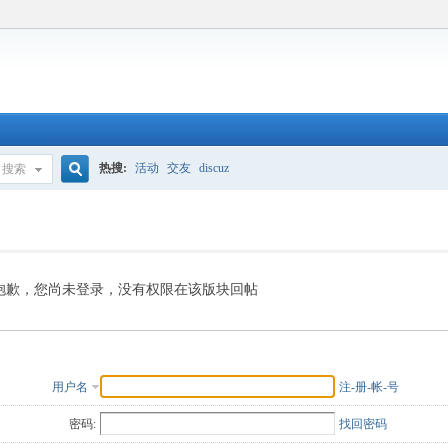
热搜:
活动
交友
discuz
搜索
搜
索
抱歉，您尚未登录，没有权限在该版块回帖
用户名
注-册-帐-号
密码:
找回密码