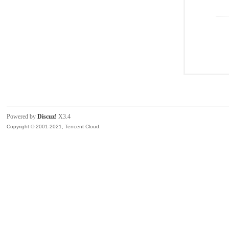
Powered by
Discuz!
X3.4
Copyright © 2001-2021, Tencent Cloud.