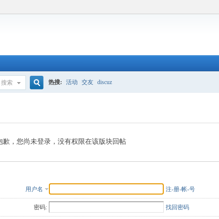
热搜:
活动
交友
discuz
搜索
搜
索
抱歉，您尚未登录，没有权限在该版块回帖
用户名
注-册-帐-号
密码:
找回密码