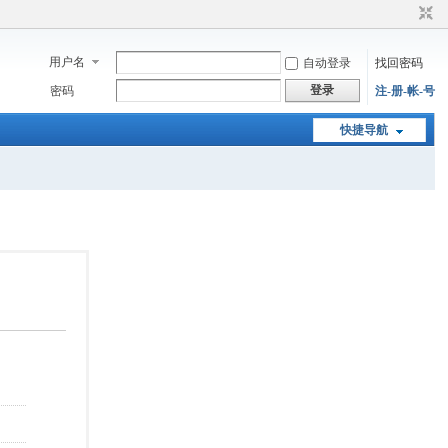
用户名
自动登录
找回密码
登录
密码
注-册-帐-号
快捷导航