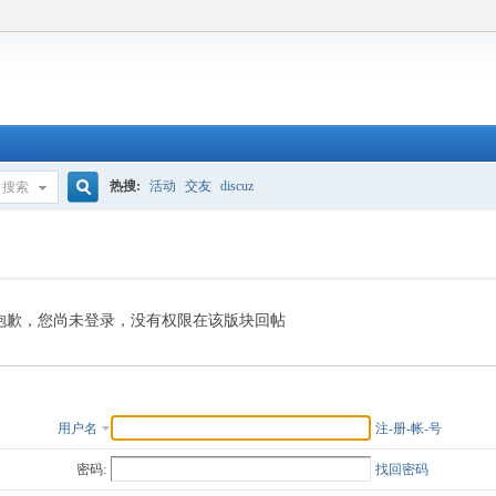
热搜:
活动
交友
discuz
搜索
搜
索
抱歉，您尚未登录，没有权限在该版块回帖
用户名
注-册-帐-号
密码:
找回密码