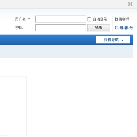
用户名
自动登录
找回密码
登录
密码
注-册-帐-号
快捷导航