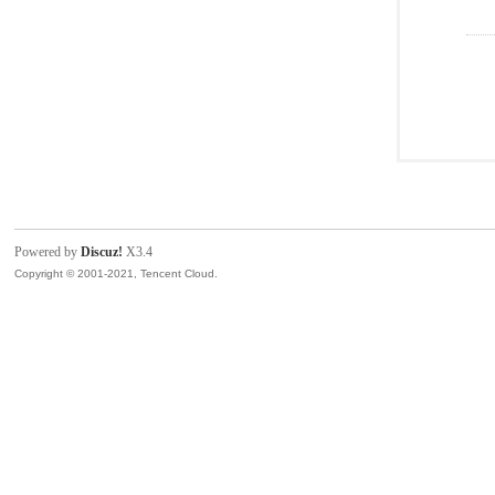
Powered by
Discuz!
X3.4
Copyright © 2001-2021, Tencent Cloud.