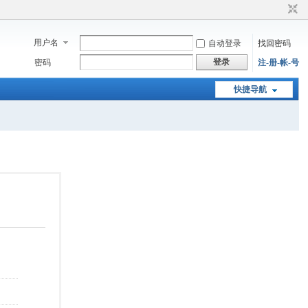
用户名
自动登录
找回密码
登录
密码
注-册-帐-号
快捷导航