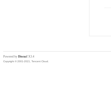
Powered by
Discuz!
X3.4
Copyright © 2001-2021, Tencent Cloud.