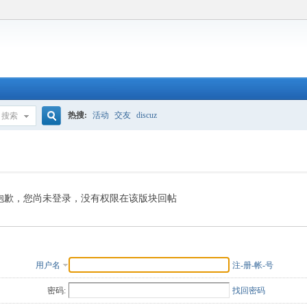
热搜:
活动
交友
discuz
搜索
搜
索
抱歉，您尚未登录，没有权限在该版块回帖
用户名
注-册-帐-号
密码:
找回密码