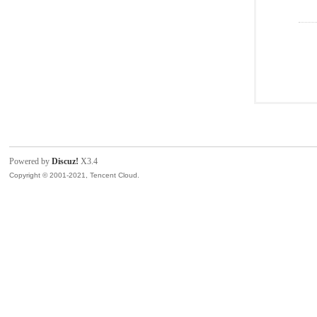
Powered by
Discuz!
X3.4
Copyright © 2001-2021, Tencent Cloud.