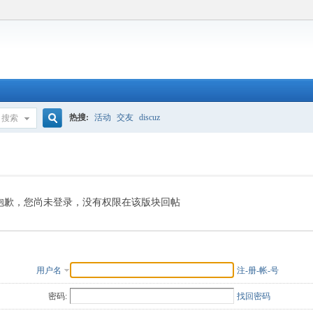
热搜:
活动
交友
discuz
搜索
搜
索
抱歉，您尚未登录，没有权限在该版块回帖
用户名
注-册-帐-号
密码:
找回密码