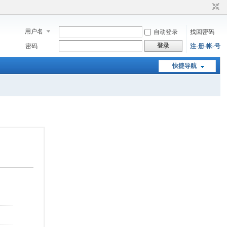
用户名
自动登录
找回密码
登录
密码
注-册-帐-号
快捷导航