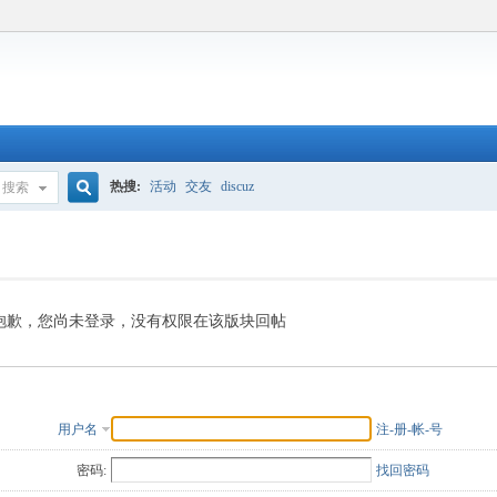
热搜:
活动
交友
discuz
搜索
搜
索
抱歉，您尚未登录，没有权限在该版块回帖
用户名
注-册-帐-号
密码:
找回密码