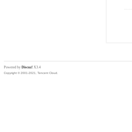
Powered by
Discuz!
X3.4
Copyright © 2001-2021, Tencent Cloud.