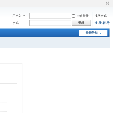
用户名
自动登录
找回密码
登录
密码
注-册-帐-号
快捷导航