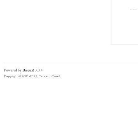
Powered by
Discuz!
X3.4
Copyright © 2001-2021, Tencent Cloud.