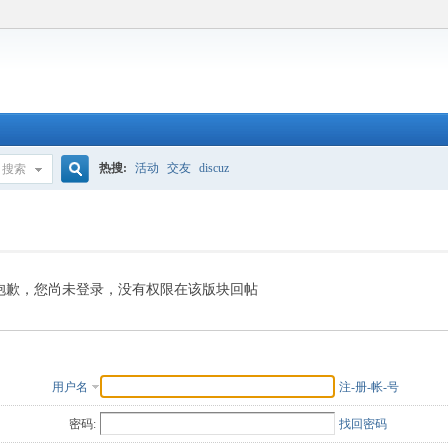
热搜:
活动
交友
discuz
搜索
搜
索
抱歉，您尚未登录，没有权限在该版块回帖
用户名
注-册-帐-号
密码:
找回密码