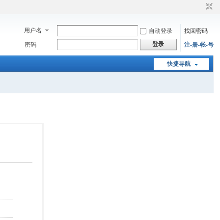
用户名
自动登录
找回密码
登录
密码
注-册-帐-号
快捷导航