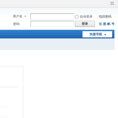
用户名
自动登录
找回密码
登录
密码
注-册-帐-号
快捷导航