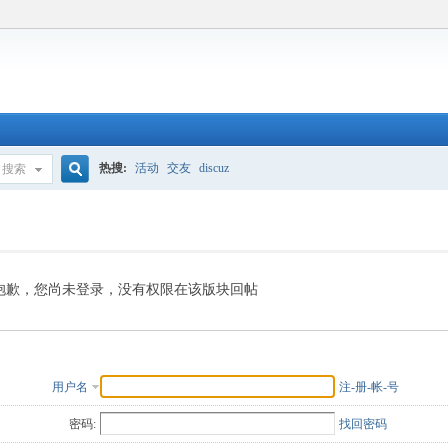
热搜:
活动
交友
discuz
搜索
搜
索
抱歉，您尚未登录，没有权限在该版块回帖
用户名
注-册-帐-号
密码:
找回密码