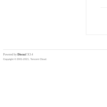
Powered by
Discuz!
X3.4
Copyright © 2001-2021, Tencent Cloud.