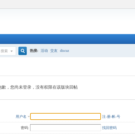
热搜:
活动
交友
discuz
搜索
搜
索
抱歉，您尚未登录，没有权限在该版块回帖
用户名
注-册-帐-号
密码:
找回密码