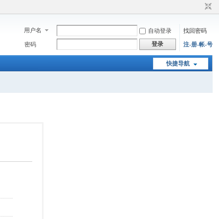
用户名
自动登录
找回密码
登录
密码
注-册-帐-号
快捷导航