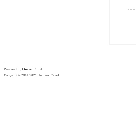
Powered by
Discuz!
X3.4
Copyright © 2001-2021, Tencent Cloud.