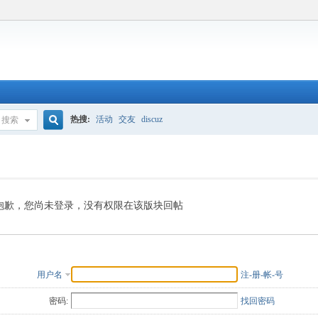
热搜:
活动
交友
discuz
搜索
搜
索
抱歉，您尚未登录，没有权限在该版块回帖
用户名
注-册-帐-号
密码:
找回密码