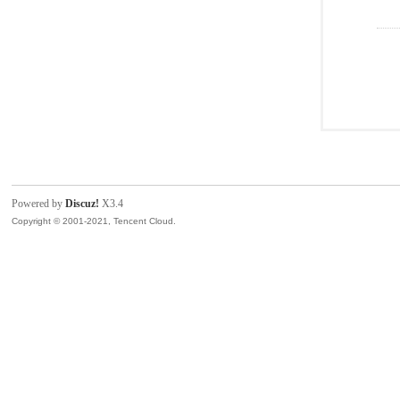
Powered by
Discuz!
X3.4
Copyright © 2001-2021, Tencent Cloud.