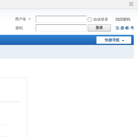
用户名
自动登录
找回密码
登录
密码
注-册-帐-号
快捷导航