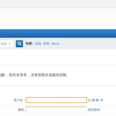
热搜:
活动
交友
discuz
搜索
搜
索
抱歉，您尚未登录，没有权限在该版块回帖
用户名
注-册-帐-号
密码:
找回密码