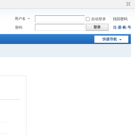
用户名
自动登录
找回密码
登录
密码
注-册-帐-号
快捷导航