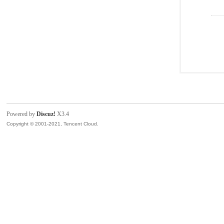
Powered by
Discuz!
X3.4
Copyright © 2001-2021, Tencent Cloud.