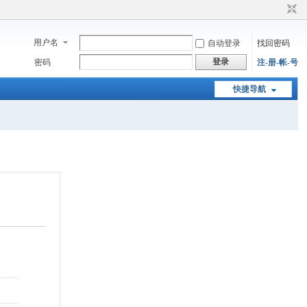
用户名
自动登录
找回密码
登录
密码
注-册-帐-号
快捷导航