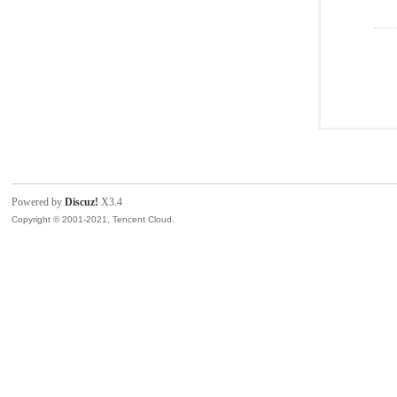
Powered by
Discuz!
X3.4
Copyright © 2001-2021, Tencent Cloud.