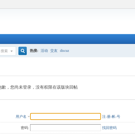
热搜:
活动
交友
discuz
搜索
搜
索
抱歉，您尚未登录，没有权限在该版块回帖
用户名
注-册-帐-号
密码:
找回密码