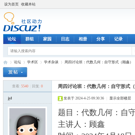
设为首页
收藏本站
论坛
群组
家园
日志
相册
分享
记录
论坛
学术区
学术杂谈
周四讨论班：代数几何：自守形式（顾鑫）
周四讨论班：代数几何：自守形式（
查看:
5540
|
回复:
0
数
»
›
›
›
jyl
发表于 2024-4-25 09:30:36
|
显示全部楼层
题目：代数几何：自
主讲人：顾鑫