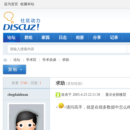
设为首页
收藏本站
论坛
群组
家园
日志
相册
分享
记录
论坛
学术区
学术杂谈
求助
求助
查看:
5740
|
回复:
1
[复制链接]
数
»
›
›
›
chegdaizhuan
发表于 2005-4-23 22:11:58
|
显示全部楼层
<
>请问高手，就是在很多数据中怎么样