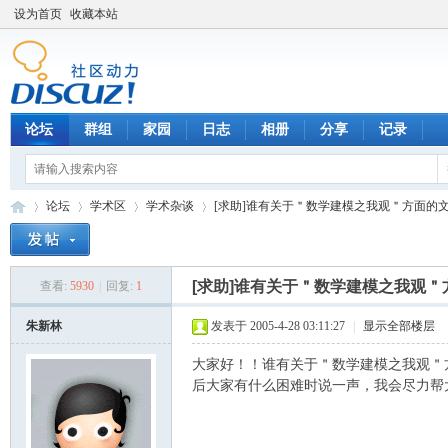
设为首页
收藏本站
论坛
群组
家园
日志
相册
分享
记录
论坛
学术区
学术杂谈
[求助]谁有关于＂数学建模之我观＂方面的
[求助]谁有关于＂数学建模之我观＂
查看:
5930
|
回复:
1
数
»
›
›
›
朱新林
发表于 2005-4-28 03:11:27
|
显示全部楼层
大家好！！谁有关于＂数学建模之我观＂
后大家有什么困难时说一声，我会尽力帮