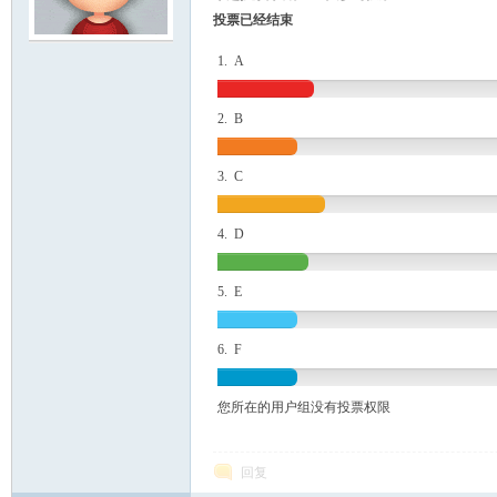
投票已经结束
模
1. A
2. B
3. C
4. D
论
5. E
6. F
您所在的用户组没有投票权限
回复
坛