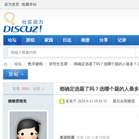
设为首页
收藏本站
论坛
群组
家园
日志
相册
分享
记录
论坛
数学建模
研究生竞赛
都确定选题了吗？选哪个题的人最多？20
都确定选题了吗？选哪个题的人最多？
查看:
9864
|
回复:
1
数
»
›
›
›
糖糖爱睡觉
发表于 2024-9-21 10:41:53
|
显示全部楼层
单选投票
, 共有 249 人参与投票