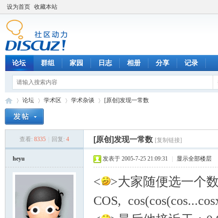
设为首页
收藏本站
论坛
群组
家园
日志
相册
分享
记录
论坛
学术区
学术杂谈
[原创]发现一常数
[原创]发现一常数
查看:
8335
|
回复:
4
[复制链接]
数
»
›
›
›
heyu
发表于 2005-7-25 21:09:31
|
显示全部楼层
<
>大家随便选一个
COS, cos(cos(cos...cos