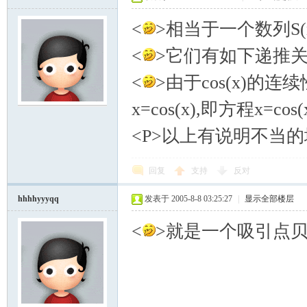
<
>相当于一个数列S(n)
<
>它们有如下递推关系:S(n
<
>由于cos(x)的连续
x=cos(x),即方程x=c
<P>以上有说明不当的地
回复
支持
反对
hhhhyyyqq
发表于 2005-8-8 03:25:27
|
显示全部楼层
<
>就是一个吸引点贝<