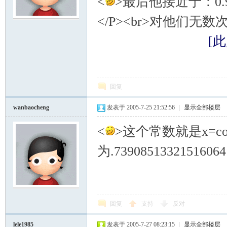
<
>最后他接近于：0.999847
</P><br>对他们无数次
模
[此
回复
wanbaocheng
发表于 2005-7-25 21:52:56
|
显示全部楼层
论
<
>这个常数就是x=c
为.73908513321516064
回复
支持
反对
lele1985
发表于 2005-7-27 08:23:15
|
显示全部楼层
坛