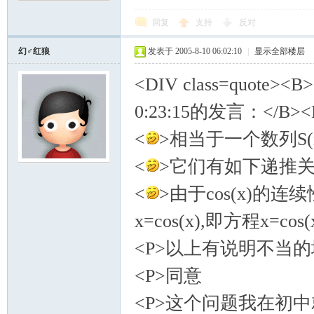
回复
支持
反对
幻♂红狼
发表于 2005-8-10 06:02:10
|
显示全部楼层
<DIV class=quote><
0:23:15的发言：</B><
<
>相当于一个数列S(n)
<
>它们有如下递推关系:S(n
<
>由于cos(x)的连续
x=cos(x),即方程x=c
<P>以上有说明不当的地
<P>同意
<P>这个问题我在初中